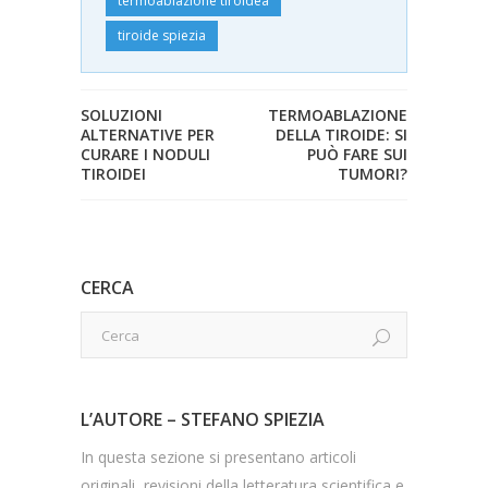
termoablazione tiroidea
tiroide spiezia
SOLUZIONI
TERMOABLAZIONE
ALTERNATIVE PER
DELLA TIROIDE: SI
CURARE I NODULI
PUÒ FARE SUI
TIROIDEI
TUMORI?
CERCA
L’AUTORE – STEFANO SPIEZIA
In questa sezione si presentano articoli
originali, revisioni della letteratura scientifica e