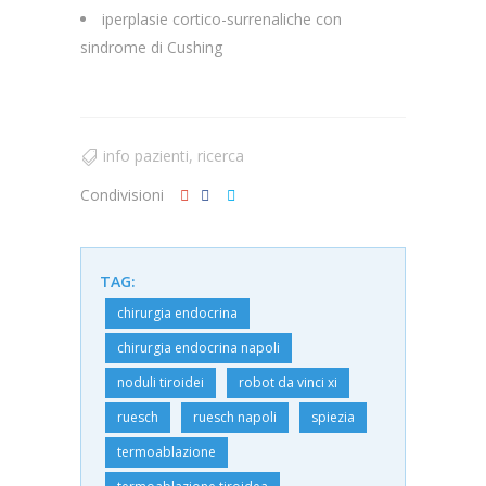
iperplasie cortico-surrenaliche con
sindrome di Cushing
info pazienti
,
ricerca
Condivisioni
TAG:
chirurgia endocrina
chirurgia endocrina napoli
noduli tiroidei
robot da vinci xi
ruesch
ruesch napoli
spiezia
termoablazione