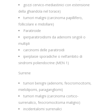
gozzi cervico-mediastinici con estensione
della ghiandola nel torace)
tumori maligni (carcinoma papillifero,
follicolare e midollare)
Paratiroide
iperparatiroidismi da adenomi singoli o
multipli
carcinomi delle paratiroidi
iperplasie sporadiche o nell’ambito di
sindromi poliendocrine (MEN 1)
Surrene
tumori benigni (adenomi, feocromocitomi,
mielolipomi, paragangliomi)
tumori maligni (carcinoma cortico-
surrenalico, feocromocitoma maligno)
incidentalomi surrenalici